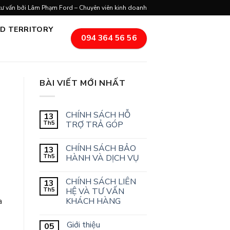
tư vấn bởi Lâm Phạm Ford – Chuyên viên kinh doanh
D TERRITORY
094 364 56 56
BÀI VIẾT MỚI NHẤT
CHÍNH SÁCH HỖ
13
Th5
TRỢ TRẢ GÓP
Không
có
CHÍNH SÁCH BẢO
13
bình
luận
Th5
HÀNH VÀ DỊCH VỤ
ở
CHÍNH
Không
SÁCH
có
CHÍNH SÁCH LIÊN
13
HỖ
bình
TRỢ
luận
Th5
HỆ VÀ TƯ VẤN
TRẢ
ở
KHÁCH HÀNG
a
GÓP
CHÍNH
SÁCH
Không
BẢO
có
HÀNH
Giới thiệu
05
bình
VÀ