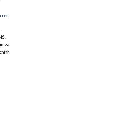
.com
-
ội.
in và
chính