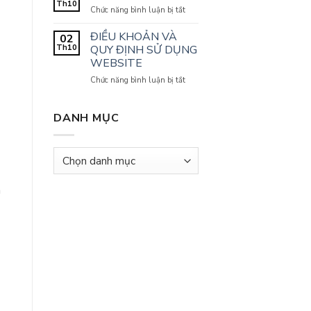
luận
Th10
DỊCH
ở
Chức năng bình luận bị tắt
ở
VỤ
CHÍNH
Giới
SÁCH
thiệu
ĐIỀU KHOẢN VÀ
02
LIÊN
Th10
HỆ
QUY ĐỊNH SỬ DỤNG
VÀ
WEBSITE
TƯ
VẤN
ở
Chức năng bình luận bị tắt
KHÁCH
ĐIỀU
HÀNG
KHOẢN
VÀ
DANH MỤC
QUY
ĐỊNH
SỬ
Danh
DỤNG
mục
WEBSITE
h